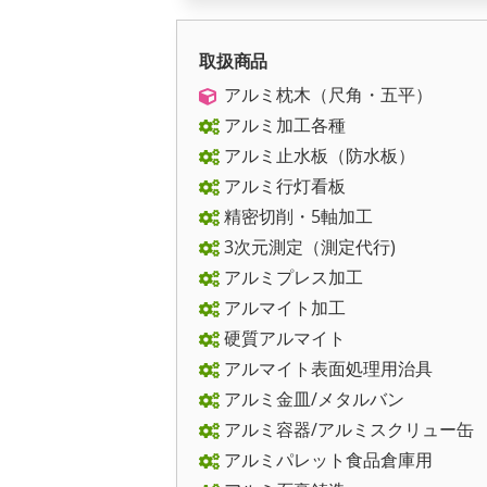
取扱商品
アルミ枕木（尺角・五平）
アルミ加工各種
アルミ止水板（防水板）
アルミ行灯看板
精密切削・5軸加工
3次元測定（測定代行)
アルミプレス加工
アルマイト加工
硬質アルマイト
アルマイト表面処理用治具
アルミ金皿/メタルバン
アルミ容器/アルミスクリュー缶
アルミパレット食品倉庫用