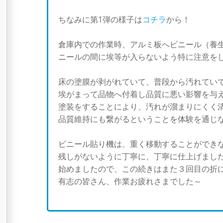
ちなみに第1弾の様子は
コチラ
から！
倉庫内での作業時、アルミ板へビニール（養生
ニールの間に埃等が入らないよう特に注意を
床の塗膜が剥がれていて、普段から汚れてい
埃がまって品物へ付着し品質に悪い影響を与
塗装をすることにより、汚れが溜まりにくく
品質維持にも繋がるということを体験を通じ
ビニール貼り機は、重く移動することができな
残しがないように丁寧に、丁寧に仕上げました
始めましたので、この続きはまた３回目の折
有志の皆さん、作業お疲れさまでした～