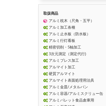
取扱商品
アルミ枕木（尺角・五平）
アルミ加工各種
アルミ止水板（防水板）
アルミ行灯看板
精密切削・5軸加工
3次元測定（測定代行)
アルミプレス加工
アルマイト加工
硬質アルマイト
アルマイト表面処理用治具
アルミ金皿/メタルバン
アルミ容器/アルミスクリュー缶
アルミパレット食品倉庫用