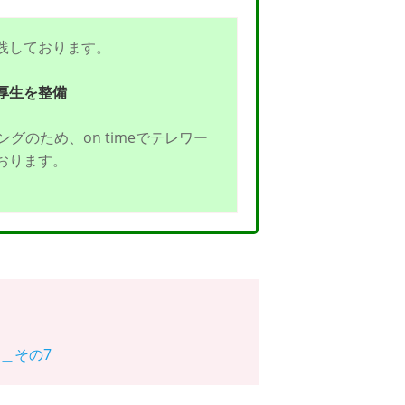
践しております。
厚生を整備
グのため、on timeでテレワー
おります。
s＿その7