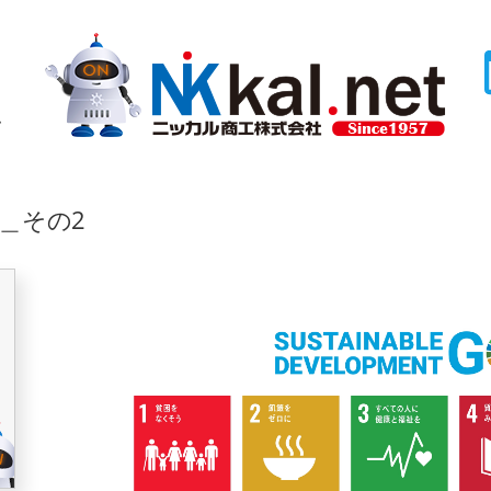
ム
s＿その2