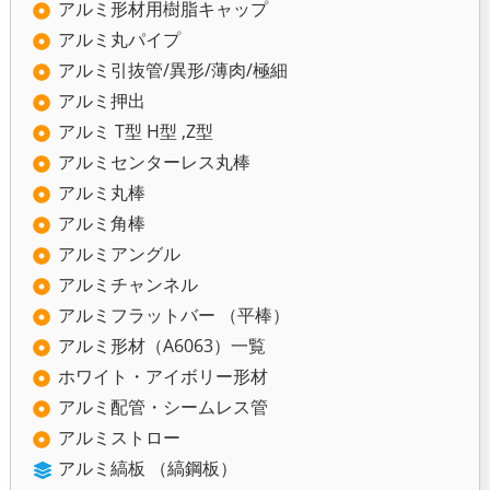
アルミ形材用樹脂キャップ
アルミ丸パイプ
アルミ引抜管/異形/薄肉/極細
アルミ押出
アルミ T型 H型 ,Z型
アルミセンターレス丸棒
アルミ丸棒
アルミ角棒
アルミアングル
アルミチャンネル
アルミフラットバー （平棒）
アルミ形材（A6063）一覧
ホワイト・アイボリー形材
アルミ配管・シームレス管
アルミストロー
アルミ縞板 （縞鋼板）