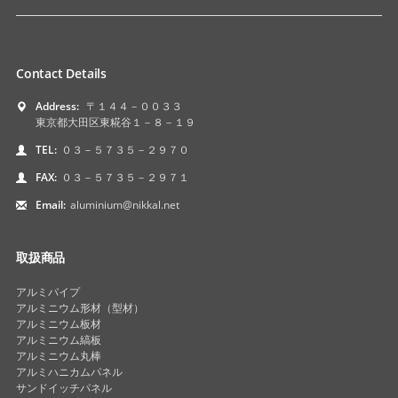
Contact Details
Address:
〒１４４－００３３
東京都大田区東糀谷１－８－１９
TEL:
０３－５７３５－２９７０
FAX:
０３－５７３５－２９７１
Email:
aluminium@nikkal.net
取扱商品
アルミパイプ
アルミニウム形材（型材）
アルミニウム板材
アルミニウム縞板
アルミニウム丸棒
アルミハニカムパネル
サンドイッチパネル