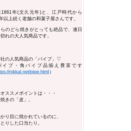
1861年(文久元年)と、江戸時代から
0年以上続く老舗の和菓子屋さんです。
ちらのどら焼きがとっても絶品で、連日
り切れの大人気商品です。
当社の人気商品の「パイプ」▽
パイプ・角パイプ品揃え豊富です
tps://nikkal.net/pipe.html
）
のオススメポイントは・・・
ら焼きの「皮」。
っかり目に焼かれているのに、
っとりした口当たり。