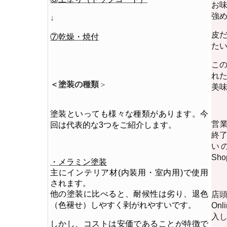
お
強め
↓
皮
⑦乾燥・焼付
た
こ
れ
＜塗装の種類
＞
美
塗装といっても様々な種類があります。
今
営
回は代表的な3つをご紹介します。
終
い
Sh
・メラミン塗装
主にインテリア材(内装用・室内用)で使用
されます。
他の塗装に比べると、耐候性は劣り、退色
店
（色褪せ）しやすく剥がれやすいです。
On
入
しかし、コストは安価であることが特徴で