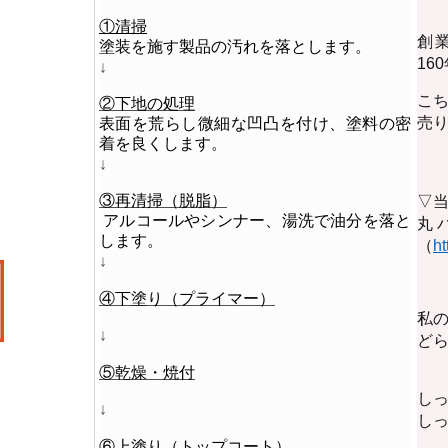
①清掃
創業
塗装を施す製品の汚れを落とします。
16
↓
こ
②下地の処理
売
表面を荒らし微細な凹凸を付け、塗料の密
着を良くします。
↓
③再清掃（脱脂）
▽
アルコールやシンナー、湯洗で油分を落と
丸
します。
（
ht
↓
④​​​​下塗り（プライマー）
私
↓
ど
⑤乾燥・焼付
し
↓
し
⑥上塗り（トップコート）