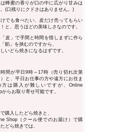
味は蜂蜜の香りが口の中に広がり甘みは
。(口残りにクドさはありません。)
だけでも食べたい、皮だけ売ってもらい
い！と、思うほどの美味しさなのです。
の「皮」で手間と時間を惜しまずに作ら
た「餡」を挟むのですから、
味しいどら焼きになるはずです。
業時間が平日9時～17時（売り切れ次第
了）と、平日お仕事の方や遠方にお住ま
の方は購入が難しいですが、Online
opからお取り寄せ可能です。
頭で購入したどら焼きと、
line Shop（クール便でのお届け）で購
したどら焼きでは、