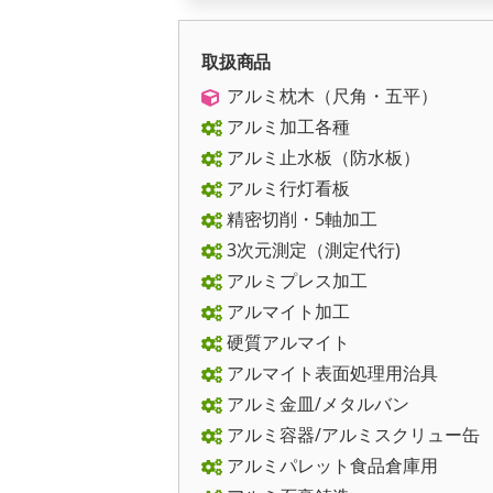
取扱商品
アルミ枕木（尺角・五平）
アルミ加工各種
アルミ止水板（防水板）
アルミ行灯看板
精密切削・5軸加工
3次元測定（測定代行)
アルミプレス加工
アルマイト加工
硬質アルマイト
アルマイト表面処理用治具
アルミ金皿/メタルバン
アルミ容器/アルミスクリュー缶
アルミパレット食品倉庫用