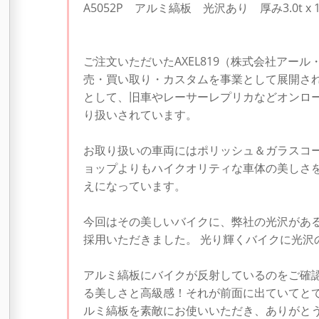
A5052P アルミ縞板 光沢あり 厚み3.0t x 100
ご注文いただいたAXEL819（株式会社アー
売・買い取り・カスタムを事業として展開さ
として、旧車やレーサーレプリカなどオンロ
り扱いされています。
お取り扱いの車両にはポリッシュ＆ガラスコ
ョップよりもハイクオリティな車体の美しさ
えになっています。
今回はその美しいバイクに、弊社の光沢があ
採用いただきました。 光り輝くバイクに光沢
アルミ縞板にバイクが反射しているのをご確
る美しさと高級感！それが前面に出ていてとて
ルミ縞板を素敵にお使いいただき、ありがと