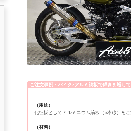
ご注文事例・バイク×アルミ縞板で輝きを増して
（用途）
化粧板としてアルミニウム縞板（5本線）を
（材料）