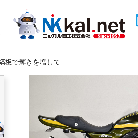
ム
縞板で輝きを増して