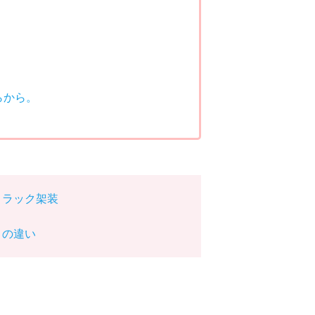
らから。
トラック架装
」の違い