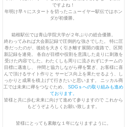
ですよね！
年明け早々にスタートを切ったニューイヤー駅伝ではホン
ダが初優勝。
箱根駅伝では青山学院大学が２年ぶりの総合優勝。
終わってみれば大会新記録で圧倒的な強さでした。
特に圧
巻だったのが、後続を大きく引き離す展開の復路で、区間
新記録を連発。
各自が目標や役割を意識した走りに刺激を
受けた内容でした。
​​​​わたくしも周りに流されずにチームの
目標に邁進し、
仲間と協力しながら襷を繋ぎ、お客様に喜
んで頂けるサイト作りと
サービス向上を果たせるよう、し
っかりと成果を積上げて行きたいと思います。
ニッカル商
工では未来に襷をつなぐため、
SDGｓへの取り組みも進め
ております。
皆様と共に歩む未来に向けて進めて参りますので
これから
もどうぞよろしくお願い致します。
皆様にとっても素敵な１年になりますように。