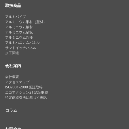
取扱商品
アルミパイプ
アルミニウム形材（型材）
アルミニウム板材
アルミニウム縞板
アルミニウム丸棒
アルミハニカムパネル
サンドイッチパネル
加工関連
会社案内
会社概要
アクセスマップ
ISO9001-2008 認証取得
エコアクション21 認証取得
特定商取引法に基づく表記
コラム
お問合せ