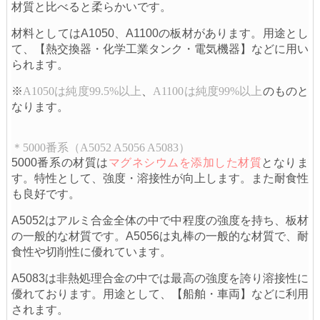
材質と比べると柔らかいです。
材料としてはA1050、A1100の板材があります。
用途とし
て、【熱交換器・化学工業タンク・電気機器】などに用い
られます。
※
A1050は純度99.5%以上
、
A1100は純度99%以上
のものと
なります。
＊5000
番系（A5052 A5056 A5083）
5000番系の材質は
マグネシウムを添加した材質
となりま
す。特性として、
強度・溶接性が向上します。また耐食性
も良好です。
A5052はアルミ合金全体の中で中程度の強度を持ち、板材
の一般的な材質です。
A5056は丸棒の一般的な材質で、耐
食性や切削性に優れています。
A5083は非熱処理合金の中では最高の強度を誇り溶接性に
優れております。
用途として、【船舶・車両】などに利用
されます。