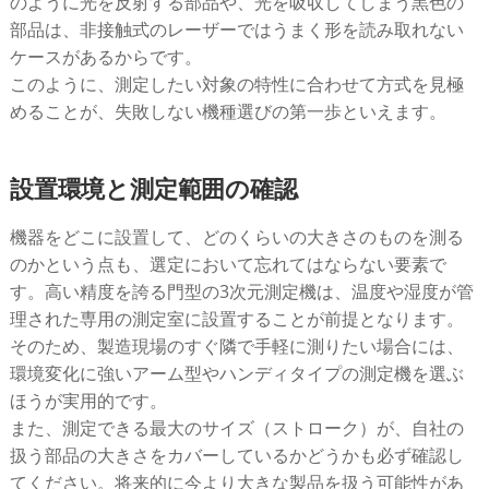
のように光を反射する部品や、光を吸収してしまう黒色の
部品は、非接触式のレーザーではうまく形を読み取れない
ケースがあるからです。
このように、測定したい対象の特性に合わせて方式を見極
めることが、失敗しない機種選びの第一歩といえます。
設置環境と測定範囲の確認
機器をどこに設置して、どのくらいの大きさのものを測る
のかという点も、選定において忘れてはならない要素で
す。高い精度を誇る門型の3次元測定機は、温度や湿度が管
理された専用の測定室に設置することが前提となります。
そのため、製造現場のすぐ隣で手軽に測りたい場合には、
環境変化に強いアーム型やハンディタイプの測定機を選ぶ
ほうが実用的です。
また、測定できる最大のサイズ（ストローク）が、自社の
扱う部品の大きさをカバーしているかどうかも必ず確認し
てください。将来的に今より大きな製品を扱う可能性があ