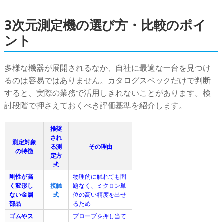
3次元測定機の選び方・比較のポイ
ント
多様な機器が展開されるなか、自社に最適な一台を見つけ
るのは容易ではありません。カタログスペックだけで判断
すると、実際の業務で活用しきれないことがあります。検
討段階で押さえておくべき評価基準を紹介します。
推奨
され
測定対象
る測
その理由
の特徴
定方
式
剛性が高
物理的に触れても問
く変形し
接触
題なく、ミクロン単
ない金属
式
位の高い精度を出せ
部品
るため
ゴムやス
プローブを押し当て