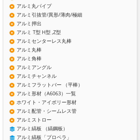
アルミ丸パイプ
アルミ引抜管/異形/薄肉/極細
アルミ押出
アルミ T型 H型 ,Z型
アルミセンターレス丸棒
アルミ丸棒
アルミ角棒
アルミアングル
アルミチャンネル
アルミフラットバー （平棒）
アルミ形材（A6063）一覧
ホワイト・アイボリー形材
アルミ配管・シームレス管
アルミストロー
アルミ縞板 （縞鋼板）
アルミ縞板「プロペラ」