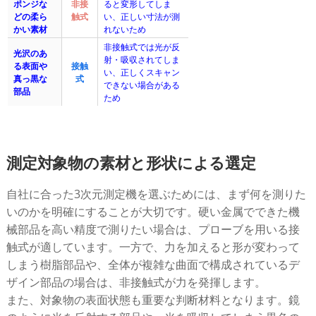
ポンジな
非接
ると変形してしま
どの柔ら
触式
い、正しい寸法が測
かい素材
れないため
非接触式では光が反
光沢のあ
射・吸収されてしま
る表面や
接触
い、正しくスキャン
真っ黒な
式
できない場合がある
部品
ため
測定対象物の素材と形状による選定
自社に合った3次元測定機を選ぶためには、まず何を測りた
いのかを明確にすることが大切です。硬い金属でできた機
械部品を高い精度で測りたい場合は、プローブを用いる接
触式が適しています。一方で、力を加えると形が変わって
しまう樹脂部品や、全体が複雑な曲面で構成されているデ
ザイン部品の場合は、非接触式が力を発揮します。
また、対象物の表面状態も重要な判断材料となります。鏡