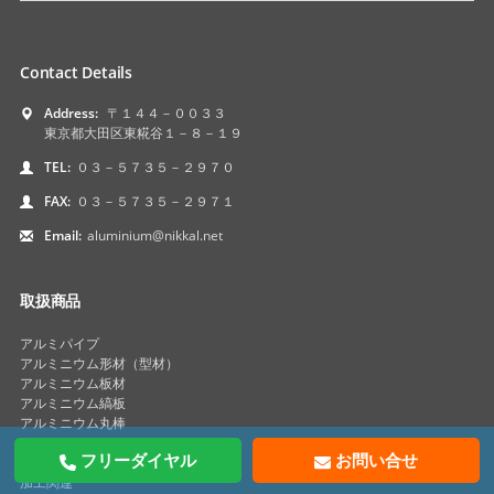
Contact Details
Address:
〒１４４－００３３
東京都大田区東糀谷１－８－１９
TEL:
０３－５７３５－２９７０
FAX:
０３－５７３５－２９７１
Email:
aluminium@nikkal.net
取扱商品
アルミパイプ
アルミニウム形材（型材）
アルミニウム板材
アルミニウム縞板
アルミニウム丸棒
アルミハニカムパネル
フリーダイヤル
お問い合せ
サンドイッチパネル
加工関連