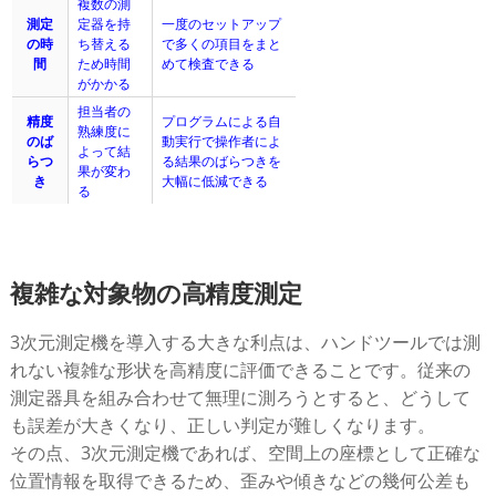
複数の測
測定
定器を持
一度のセットアップ
の時
ち替える
で多くの項目をまと
間
ため時間
めて検査できる
がかかる
担当者の
精度
プログラムによる自
熟練度に
のば
動実行で操作者によ
よって結
らつ
る結果のばらつきを
果が変わ
き
大幅に低減できる
る
複雑な対象物の高精度測定
3次元測定機を導入する大きな利点は、ハンドツールでは測
れない複雑な形状を高精度に評価できることです。従来の
測定器具を組み合わせて無理に測ろうとすると、どうして
も誤差が大きくなり、正しい判定が難しくなります。
その点、3次元測定機であれば、空間上の座標として正確な
位置情報を取得できるため、歪みや傾きなどの幾何公差も