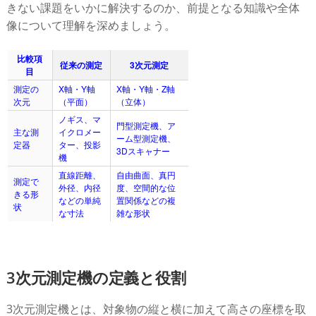
きない課題をいかに解決するのか、前提となる知識や全体
像について理解を深めましょう。
比較項
従来の測定
3次元測定
目
測定の
X軸・Y軸
X軸・Y軸・Z軸
次元
（平面）
（立体）
ノギス、マ
門型測定機、ア
主な測
イクロメー
ーム型測定機、
定器
ター、投影
3Dスキャナー
機
直線距離、
自由曲面、真円
測定で
外径、内径
度、空間的な位
きる形
などの単純
置関係などの複
状
な寸法
雑な形状
3次元測定機の定義と役割
3次元測定機とは、対象物の縦と横に加えて高さの座標を取