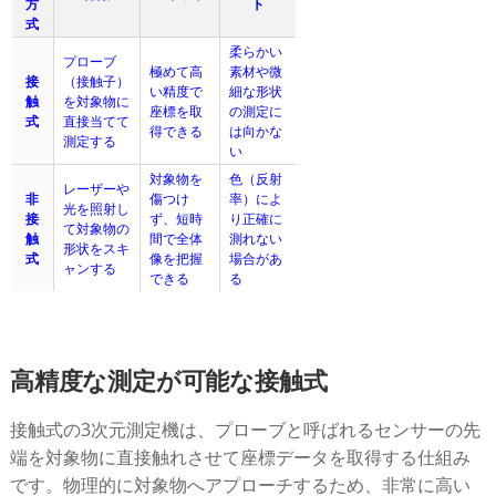
方
ト
式
柔らかい
プローブ
極めて高
素材や微
接
（接触子）
い精度で
細な形状
触
を対象物に
座標を取
の測定に
式
直接当てて
得できる
は向かな
測定する
い
対象物を
色（反射
レーザーや
非
傷つけ
率）によ
光を照射し
接
ず、短時
り正確に
て対象物の
触
間で全体
測れない
形状をスキ
式
像を把握
場合があ
ャンする
できる
る
高精度な測定が可能な接触式
接触式の3次元測定機は、プローブと呼ばれるセンサーの先
端を対象物に直接触れさせて座標データを取得する仕組み
です。物理的に対象物へアプローチするため、非常に高い