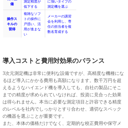
測定精度が
に強いタイプの
備
低下する
測定機を選ぶ
複雑なソフ
メーカーの講習
操作ス
トの操作に
会を利用し、専
キルの
戸惑い、活
任の担当者を複
習得
用が進まな
数名育成する
い
導入コストと費用対効果のバランス
3次元測定機は非常に便利な設備ですが、高精度な機種にな
るほど導入にかかる費用も高額になります。数千万円を超
えるようなハイエンド機を導入しても、自社の製品にそこ
までの精度が求められていなければ、投資に見合った効果
は得られません。本当に必要な測定項目と許容できる精度
のレベルを社内でしっかりとすり合わせ、適切なスペック
の機器を選ぶことが重要です。
また、本体の価格だけでなく、定期的な校正費用や保守メ