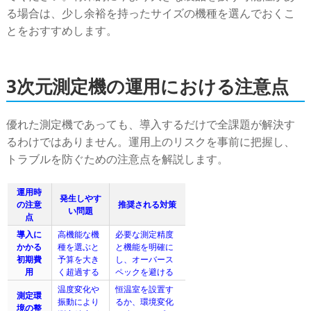
る場合は、少し余裕を持ったサイズの機種を選んでおくこ
とをおすすめします。
3次元測定機の運用における注意点
優れた測定機であっても、導入するだけで全課題が解決す
るわけではありません。運用上のリスクを事前に把握し、
トラブルを防ぐための注意点を解説します。
運用時
発生しやす
の注意
推奨される対策
い問題
点
導入に
高機能な機
必要な測定精度
かかる
種を選ぶと
と機能を明確に
初期費
予算を大き
し、オーバース
用
く超過する
ペックを避ける
温度変化や
恒温室を設置す
測定環
振動により
るか、環境変化
境の整