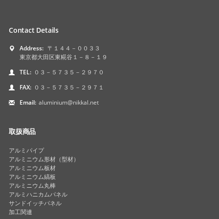
Contact Details
Address:
〒１４４－００３３
東京都大田区東糀谷１－８－１９
TEL:
０３－５７３５－２９７０
FAX:
０３－５７３５－２９７１
Email:
aluminium@nikkal.net
取扱商品
アルミパイプ
アルミニウム形材（型材）
アルミニウム板材
アルミニウム縞板
アルミニウム丸棒
アルミハニカムパネル
サンドイッチパネル
加工関連