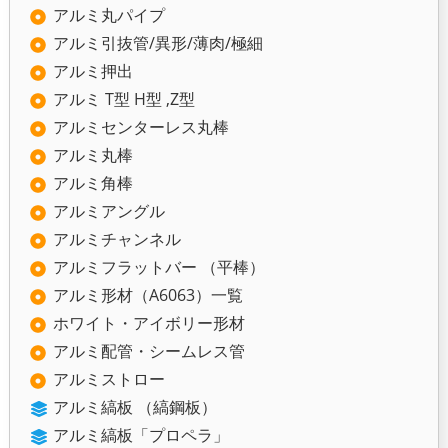
アルミ丸パイプ
アルミ引抜管/異形/薄肉/極細
アルミ押出
アルミ T型 H型 ,Z型
アルミセンターレス丸棒
アルミ丸棒
アルミ角棒
アルミアングル
アルミチャンネル
アルミフラットバー （平棒）
アルミ形材（A6063）一覧
ホワイト・アイボリー形材
アルミ配管・シームレス管
アルミストロー
アルミ縞板 （縞鋼板）
アルミ縞板「プロペラ」