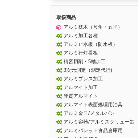
取扱商品
アルミ枕木（尺角・五平）
アルミ加工各種
アルミ止水板（防水板）
アルミ行灯看板
精密切削・5軸加工
3次元測定（測定代行)
アルミプレス加工
アルマイト加工
硬質アルマイト
アルマイト表面処理用治具
アルミ金皿/メタルバン
アルミ容器/アルミスクリュー缶
アルミパレット食品倉庫用