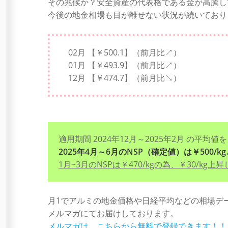
その兆候か？安全資産の代表格である金が高騰し
今後の地金相場も目が離せない状況が続いており
02月 【￥500.1】（前月比↗）
01月 【￥493.9】（前月比↗）
12月 【￥474.7】（前月比↘）
適用期間 2024年12月～2025年2月 の平均値
2025年4月～6月のNSP（確定値）は￥500/
1月~3月のNSPは￥470/kgの為、￥30/kg上
月1でアルミの地金価格や日経平均などの相場デ
メルマガにてお届けしております。
メルマガは、こちらから無料で登録できます！！