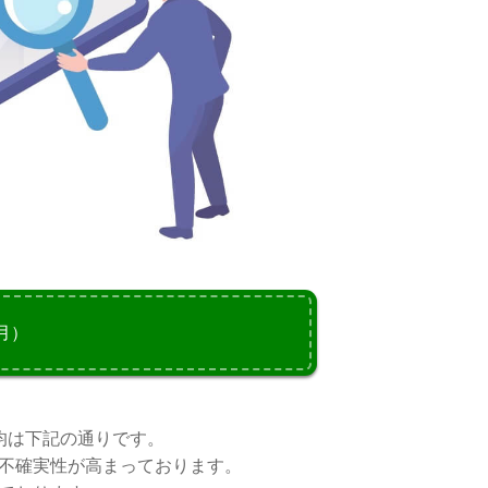
月）
均は下記の通りです。
不確実性が高まっております。