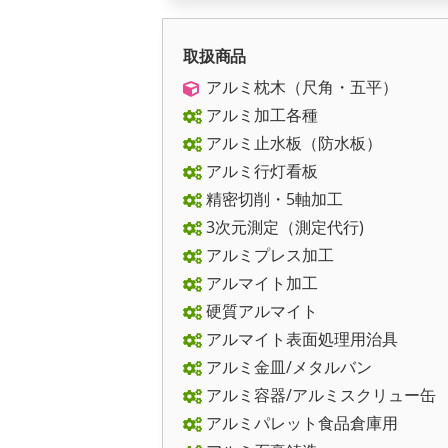
取扱商品
アルミ枕木（尺角・五平）
アルミ加工各種
アルミ止水板（防水板）
アルミ行灯看板
精密切削・5軸加工
3次元測定（測定代行)
アルミプレス加工
アルマイト加工
硬質アルマイト
アルマイト表面処理用治具
アルミ金皿/メタルバン
アルミ容器/アルミスクリュー缶
アルミパレット食品倉庫用