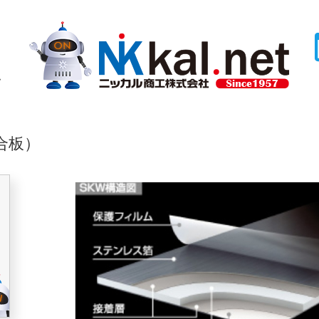
ム
合板）