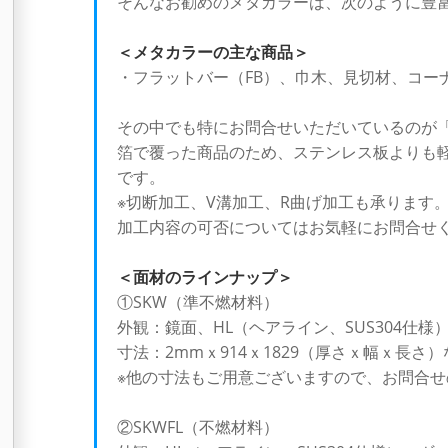
そんなお勧めのメタカラーは、次のように豊
＜メタカラーの主な商品＞
・フラットバー（FB）、巾木、見切材、コー
その中でも特にお問合せいただいているのが「
箔で覆った商品のため、ステンレス板よりも
です。
※切断加工、V溝加工、R曲げ加工も承ります
加工内容の可否についてはお気軽にお問合せ
＜面材のラインナップ＞
①SKW（準不燃材料）
外観：鏡面、HL（ヘアライン、SUS304仕様
寸法：2mmｘ914ｘ1829（厚さｘ幅ｘ長さ）
※他の寸法もご用意ございますので、お問合
②SKWFL（不燃材料）