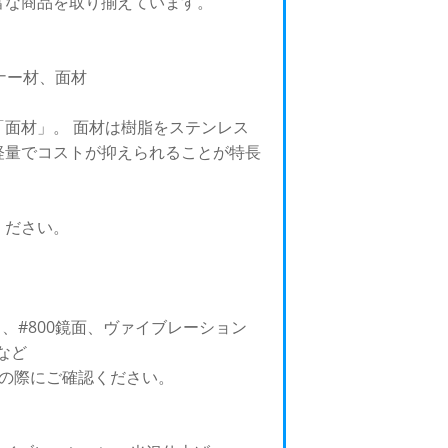
富な商品を取り揃えています。
ナー材、面材
面材」。 面材は樹脂をステンレス
軽量でコストが抑えられることが特長
。
ください。
）、#800鏡面、ヴァイブレーション
など
せの際にご確認ください。