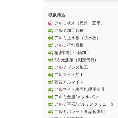
取扱商品
アルミ枕木（尺角・五平）
アルミ加工各種
アルミ止水板（防水板）
アルミ行灯看板
精密切削・5軸加工
3次元測定（測定代行)
アルミプレス加工
アルマイト加工
硬質アルマイト
アルマイト表面処理用治具
アルミ金皿/メタルバン
アルミ容器/アルミスクリュー缶
アルミパレット食品倉庫用