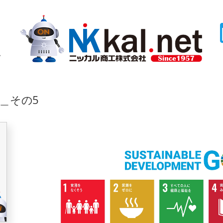
ム
s＿その5