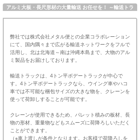
アルミ大板・長尺形材の大量輸送 お任せを！ ～輸送トラ
ック編～
弊社では株式会社メタル便との企業コラボレーション
にて、国内隅々まで広がる輸送ネットワークをフルで
活用し、北は北海道～南は沖縄本島まで、大物のアル
ミ製品をお届けしております。
輸送トラックは、4トン平ボデートラックが中心で
す。4トン平ボデートラックなら、ウイング車やハコ
車では不可能な梱包サイズの大きな物を、クレーンを
使って荷卸しすることが可能です。
クレーンが使用できるため、パレット積みの板材、長
物の形材、重量物などもスムーズに荷降ろしいただく
ことができます。
（※車上渡しが条件となります。お客様で荷降ろしを