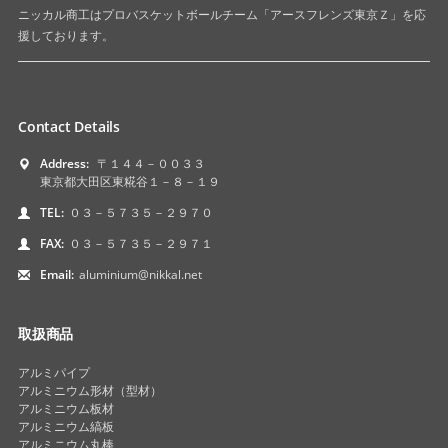
ニッカル商工はプロバスケットボールチーム「アースフレンズ東京Ｚ」を応
援しております。
Contact Details
Address:
〒１４４－００３３
東京都大田区東糀谷１－８－１９
TEL:
０３－５７３５－２９７０
FAX:
０３－５７３５－２９７１
Email:
aluminium@nikkal.net
取扱商品
アルミパイプ
アルミニウム形材（型材）
アルミニウム板材
アルミニウム縞板
アルミニウム丸棒