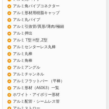
アルミ角パイプコネクター
アルミ形材用樹脂キャップ
アルミ丸パイプ
アルミ引抜管/異形/薄肉/極細
アルミ押出
アルミ T型 H型 ,Z型
アルミセンターレス丸棒
アルミ丸棒
アルミ角棒
アルミアングル
アルミチャンネル
アルミフラットバー （平棒）
アルミ形材（A6063）一覧
ホワイト・アイボリー形材
アルミ配管・シームレス管
アルミストロー