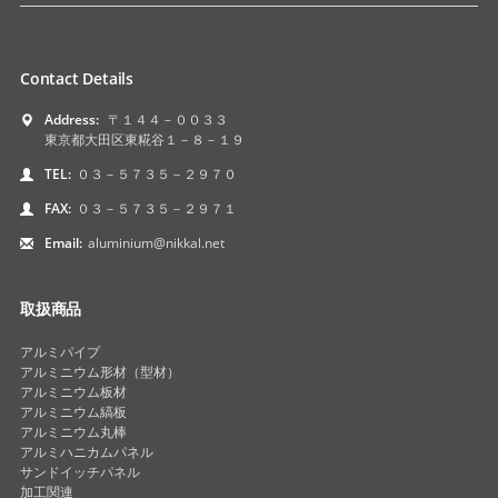
Contact Details
Address:
〒１４４－００３３
東京都大田区東糀谷１－８－１９
TEL:
０３－５７３５－２９７０
FAX:
０３－５７３５－２９７１
Email:
aluminium@nikkal.net
取扱商品
アルミパイプ
アルミニウム形材（型材）
アルミニウム板材
アルミニウム縞板
アルミニウム丸棒
アルミハニカムパネル
サンドイッチパネル
加工関連