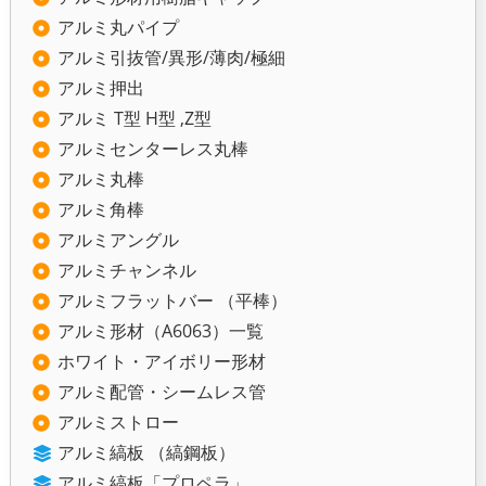
アルミ丸パイプ
アルミ引抜管/異形/薄肉/極細
アルミ押出
アルミ T型 H型 ,Z型
アルミセンターレス丸棒
アルミ丸棒
アルミ角棒
アルミアングル
アルミチャンネル
アルミフラットバー （平棒）
アルミ形材（A6063）一覧
ホワイト・アイボリー形材
アルミ配管・シームレス管
アルミストロー
アルミ縞板 （縞鋼板）
アルミ縞板「プロペラ」