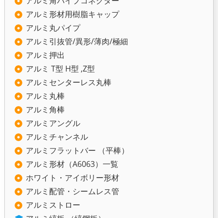
アルミ角パイプコネクター
アルミ形材用樹脂キャップ
アルミ丸パイプ
アルミ引抜管/異形/薄肉/極細
アルミ押出
アルミ T型 H型 ,Z型
アルミセンターレス丸棒
アルミ丸棒
アルミ角棒
アルミアングル
アルミチャンネル
アルミフラットバー （平棒）
アルミ形材（A6063）一覧
ホワイト・アイボリー形材
アルミ配管・シームレス管
アルミストロー