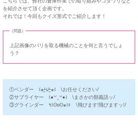
こちらでは、弊社の倉庫作業での取り組みやコダワリなど
を紹介させて頂く企画です。
それでは！今回もクイズ形式でご紹介します！
（問題）
上記画像のバリを取る機械のことを何と言うでしょ
う？
①ベンダー ꒰๑•̮̮́౪•̮̮̀๑꒱ \お任せください/
②サプライヤー ꒰●꒡ ̫ ꒡●꒱ \まさかの類義語ッ/
③グラインダー ٩꒰ʘʚʘ๑꒱۶ \飛びます!飛びますッ!/