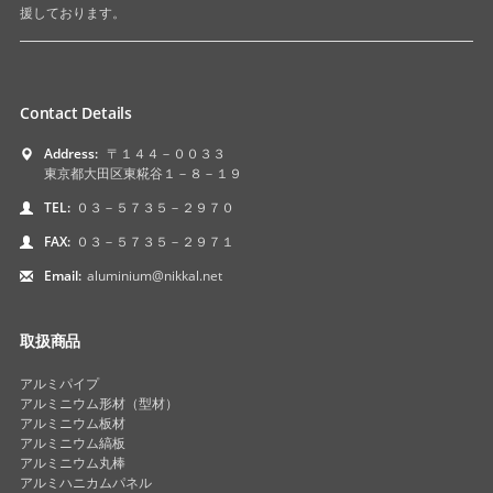
援しております。
Contact Details
Address:
〒１４４－００３３
東京都大田区東糀谷１－８－１９
TEL:
０３－５７３５－２９７０
FAX:
０３－５７３５－２９７１
Email:
aluminium@nikkal.net
取扱商品
アルミパイプ
アルミニウム形材（型材）
アルミニウム板材
アルミニウム縞板
アルミニウム丸棒
アルミハニカムパネル