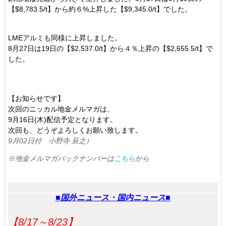
【$8,783.5/t】から約６%上昇した【$9,345.0/t】でした。
LMEアルミも同様に上昇しました。
8月27日は19日の【$2,537.0/t】から４％上昇の【$2,655.5/t】で
した。
【お知らせです】
次回のニッカル地金メルマガは、
9月16日(木)配信予定となります。
次回も、どうぞよろしくお願い致します。
9月02日付 小野寺 辰之）
※地金メルマガバックナンバーは
こちら
から
■
国外ニュース・国内ニュース■
【8
/17～8/23
】