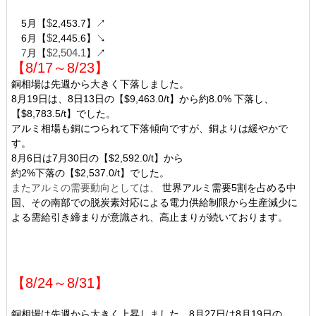
5
月【
$
2,453.7】
↗
6
月【
$
2,445.6】
↘
7
月【
$2,504.1
】
↗
【8
/17～8/23
】
銅相場は先週から大きく下落しました。
8月19日は、8日13日の【$
9,463
.0
/t】から約8.0% 下落し、
【$8,783.5/t】でした。
アルミ相場も銅につられて下落傾向ですが、銅よりは緩やかで
す。
8月6日は
7月30日の【$
2,592.0
/t】から
約2%下落の【$2,537.0/t】でした。
またアルミの需要動向としては、
世界アルミ需要5割を占める中
国、その南部での脱炭素対応による電力供給制限から生産減少に
よる需給引き締まりが意識され、高止まりが続いております。
【8/24～8
/31
】
銅相場は先週から大きく上昇しました。8月27日は8月19日の