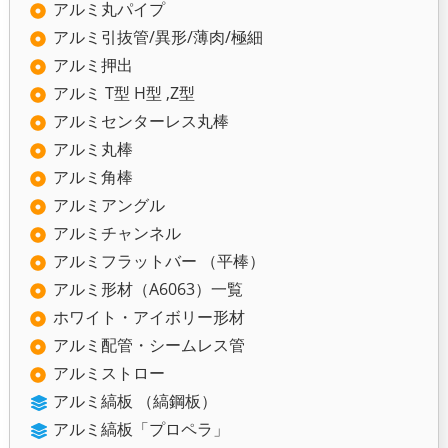
アルミ丸パイプ
アルミ引抜管/異形/薄肉/極細
アルミ押出
アルミ T型 H型 ,Z型
アルミセンターレス丸棒
アルミ丸棒
アルミ角棒
アルミアングル
アルミチャンネル
アルミフラットバー （平棒）
アルミ形材（A6063）一覧
ホワイト・アイボリー形材
アルミ配管・シームレス管
アルミストロー
アルミ縞板 （縞鋼板）
アルミ縞板「プロペラ」