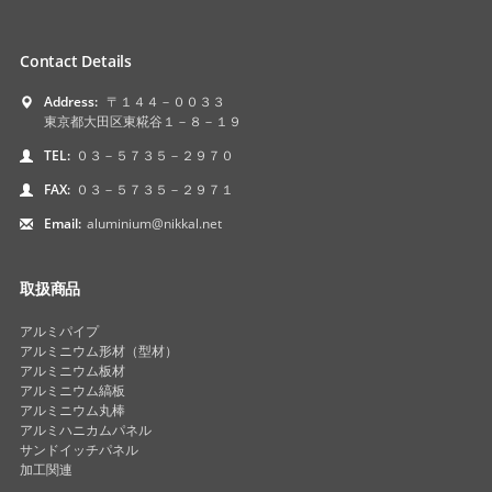
Contact Details
Address:
〒１４４－００３３
東京都大田区東糀谷１－８－１９
TEL:
０３－５７３５－２９７０
FAX:
０３－５７３５－２９７１
Email:
aluminium@nikkal.net
取扱商品
アルミパイプ
アルミニウム形材（型材）
アルミニウム板材
アルミニウム縞板
アルミニウム丸棒
アルミハニカムパネル
サンドイッチパネル
加工関連