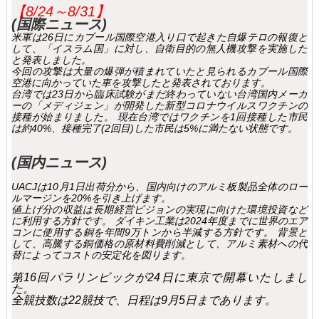
【8/24～8
/31
】
(国際ニュース​​​​​)
米軍は26日にカブール国際空港入り口で起きた自爆テロの報復と
して、「イスラム国」に対し、自衛目的の無人機攻撃を実施した
と発表しました。
今回の攻撃は大量の爆弾が積まれていたと見られるカブール国際
空港に向かっていた車を攻撃したと発表されております。
台湾では23日から臨床試験がまだ終わっていない台湾国内メーカ
ーの「メディジェン」が開発した新型コロナウイルスワクチンの
接種が始まりました。
現在台湾ではワクチンを1回接種した市民
は約40%、接種完了(2回目)した市民は5%に満たない状態です。
(国内ニュース)
UACJは10月1日出荷分から、国内向けのアルミ板製品全体のロー
ルマージンを20%を引き上げます。
値上げ分の収益は長期経営ビジョンの実現に向けた環境投資など
に利用する方針です。
ダイキン工業は2024年度までに世界のエア
コンに使用する銅を年間9万トンから半減する方針です。
背景と
して、高騰する銅価格の原材料費削減として、アルミ素材への代
替によってコストの安定化を図ります。
第16回パラリンピックが24日に東京で開幕いたしまし
た。
全競技数は22競技で、日程は9月5日まであります。