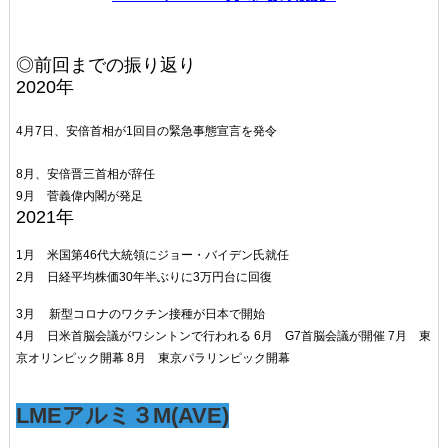
◎前回までの振り返り
2020年
4
月7日、安倍首相が1回目の緊急事態宣言を発令
8月、安倍晋三首相が辞任
9月 菅義偉内閣が発足
2021年
1月 米国第46代大統領にジョー・バイデン氏就任
2月 日経平均株価30年半ぶりに3万円台に回復
3月
新型コロナのワクチン接種が日本で開始
4月 日米首脳会議がワシントンで行われる
6月 G7首脳会議が開催
7月 東
京オリンピック開幕
8月 東京パラリンピック開幕
LME
アルミ３
M(AVE)