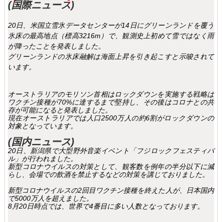
(国際ニュース​​​​​)
20日、米国立雪氷データセンターが14日にグリーンランドを覆う
氷床の最高地点（標高3216m）で、観測史上初めて雪ではなく雨
が降ったことを発表しました。
グリーンランドの氷床融解は海面上昇を引き起こすと示唆されて
います。
オーストラリアのモリソン首相はロックダウンを実施する戦略は
ワクチン接種が70%に達するまで堅持し、その後はコロナとの共
存が可能になると発表しました。
現在オーストラリアでは人口2500万人の約6割がロックダウンの
対象となっています。
(国内ニュース)
20日、新潟県で大型野外音楽イベント「フジロックフェスティバ
ル」が行われました。
新型コロナウイルスの対策として、観客数を例年の半分以下に減
らし、会場での飲酒を禁止するなどの対策を講じておりました。
新型コロナウイルスの2回目ワクチン接種を終えた人が、日本国内
で5000万人を超えました。
8月20日時点では、世界で4番目に多い人数となっております。