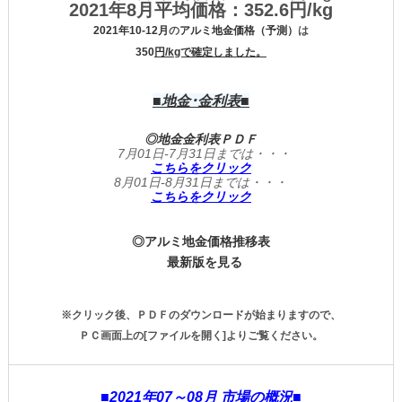
2021年8月平均価格：
352.6円/kg
2021
年10-12
月
の
アルミ地金価格（予測）
は
350
円/kgで確定しました。
■地金･金利表■
◎地金金利表ＰＤＦ
7月01日-7月31日までは・・・
こちらをクリック
8月01日-8月31日までは・・・
こちらをクリック
◎アルミ地金価格推移表
最新版を見る
※クリック後、ＰＤＦのダウンロードが始まりますので、
ＰＣ画面上の[ファイルを開く]よりご覧ください。
■2021年07～08月 市場の概況■