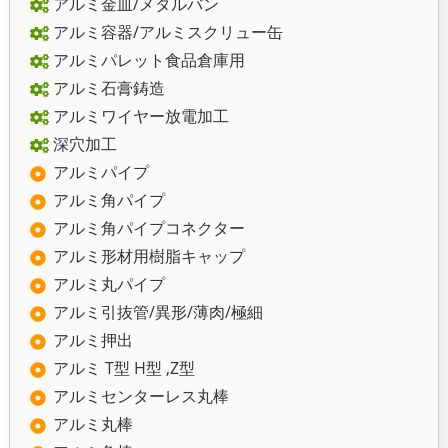
アルミ金皿/メタルバン
アルミ容器/アルミスクリュー缶
アルミパレット食品倉庫用
アルミ石膏鋳造
アルミワイヤー放電加工
深穴加工
アルミパイプ
アルミ角パイプ
アルミ角パイプコネクター
アルミ形材用樹脂キャップ
アルミ丸パイプ
アルミ引抜管/異形/薄肉/極細
アルミ押出
アルミ T型 H型 ,Z型
アルミセンターレス丸棒
アルミ丸棒