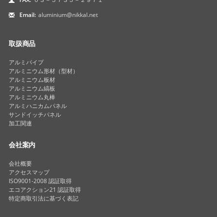
Email:
aluminium@nikkal.net
取扱商品
アルミパイプ
アルミニウム形材（型材）
アルミニウム板材
アルミニウム縞板
アルミニウム丸棒
アルミハニカムパネル
サンドイッチパネル
加工関連
会社案内
会社概要
アクセスマップ
ISO9001-2008 認証取得
エコアクション21 認証取得
特定商取引法に基づく表記