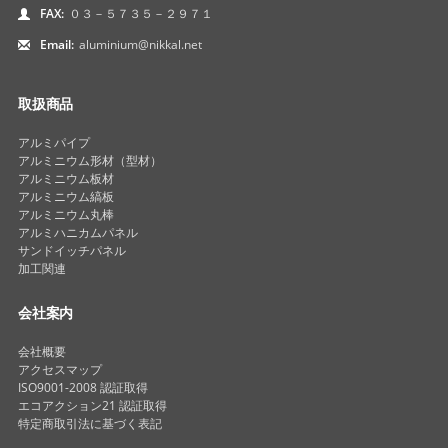
FAX:
０３－５７３５－２９７１
Email:
aluminium@nikkal.net
取扱商品
アルミパイプ
アルミニウム形材（型材）
アルミニウム板材
アルミニウム縞板
アルミニウム丸棒
アルミハニカムパネル
サンドイッチパネル
加工関連
会社案内
会社概要
アクセスマップ
ISO9001-2008 認証取得
エコアクション21 認証取得
特定商取引法に基づく表記