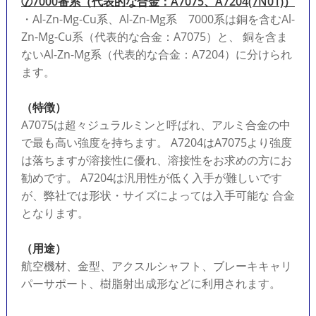
⑦7000番系（代表的な合金：A7075、A7204(7N01)）
・Al-Zn-Mg-Cu系、Al-Zn-Mg系 7000系は銅を含むAl-
Zn-Mg-Cu系（代表的な合金：A7075）と、 銅を含ま
ないAl-Zn-Mg系（代表的な合金：A7204）に分けられ
ます。
（特徴）
A7075は超々ジュラルミンと呼ばれ、アルミ合金の中
で最も高い強度を持ちます。 A7204はA7075より強度
は落ちますが溶接性に優れ、溶接性をお求めの方にお
勧めです。 A7204は汎用性が低く入手が難しいです
が、弊社では形状・サイズによっては入手可能な 合金
となります。
（用途）
航空機材、金型、アクスルシャフト、ブレーキキャリ
パーサポート、樹脂射出成形などに利用されます。