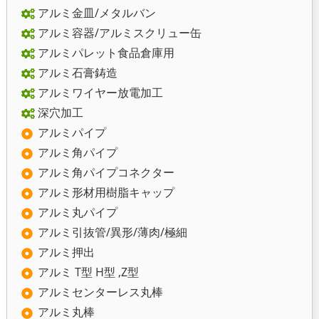
アルミ金皿/メタルバン
アルミ容器/アルミスクリュー缶
アルミパレット食品倉庫用
アルミ石膏鋳造
アルミワイヤー放電加工
深穴加工
アルミパイプ
アルミ角パイプ
アルミ角パイプコネクター
アルミ形材用樹脂キャップ
アルミ丸パイプ
アルミ引抜管/異形/薄肉/極細
アルミ押出
アルミ T型 H型 ,Z型
アルミセンターレス丸棒
アルミ丸棒