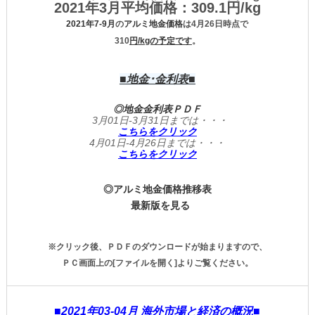
2021年3月平均価格：
309.1円/kg
2021
年7-9
月
の
アルミ地金価格
は4月26日時点で
310
円/kgの予定です
。
■地金･金利表■
◎地金金利表ＰＤＦ
3月01日-3月31日までは・・・
こちらをクリック
4月01日-4月26日までは・・・
こちらをクリック
◎アルミ地金価格推移表
最新版を見る
※クリック後、ＰＤＦのダウンロードが始まりますので、
ＰＣ画面上の[ファイルを開く]よりご覧ください。
■2021年03-04月 海外市場と経済の概況■