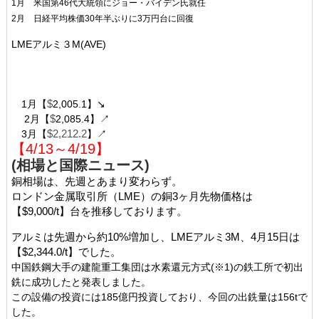
1月 米国第46代大統領にジョー・バイデン氏就任
2月 日経平均株価30年半ぶりに3万円台に回復
LME
アルミ３
M(AVE)
1月【
$
2,005.1】
↘
2
月【
$
2,085.4】
↗
3月【
$2,212.2
】
↗
【4
/13
～4
/19
】
(相場と国際ニュース​​​​​)
銅相場は、先週とあまり変わらず。
ロンドン金属取引所（LME）の銅3ヶ月先物価格は
【$9,000/t】台を推移しております。
アルミは先週から約10%増加し、LMEアルミ3M、4月15日は
【$2,344.0/t】でした。
中国鉄鋼大手の建龍重工集団は水素還元方式(※1)の鉄工所で初出
銑に成功したと発表しました。
この設備の投資には185億円投資しており、今回の出銑量は156tで
した。