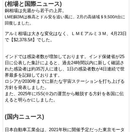
(相場と国際ニュース​​​​​)
銅相場は先週から若干の上昇。
LME銅3Mは株高とドル安を追い風に、2月の高値域＄9,500/t台に
回復しました。
アルミ相場は大きな変化はなく、
ＬＭＥアルミ３Ｍ、4月23日
で【$2,378.5/t】でした。
インドでは感染者数が増加しております。インド保健省が25
日に公表した集計によると、過去24時間以内に新しく確認さ
れた感染者は約35万人に達し、1日の感染者数が4日連続で世
界最多を記録しております。
ロシアが2030年までに新たな宇宙ステーションを打ち上げる
方針を発表しました。
また、2025年にISS(※2)の運営から離脱する方針を各国に伝
えると明らかにしました。
(国内ニュース)
日本自動車工業会は、2021年秋に開催予定だった東京モータ