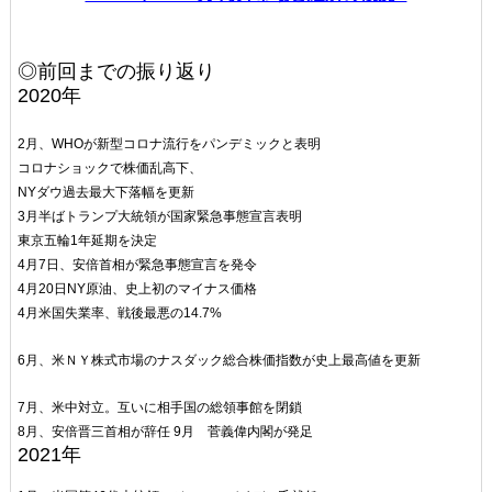
◎前回までの振り返り
2020年
2月、​​​​​​WHO
が新型コロナ流行をパンデミックと表明
コロナショックで株価乱高下、
NY
ダウ過去最大下落幅を更新
3
月半ばトランプ大統領が国家緊急事態宣言表明
東京五輪
1
年延期を決定
4
月7日、安倍首相が緊急事態宣言を発令
4月20日NY原油、史上初のマイナス価格
4月米国失業率、戦後最悪の14.7%
6
月、米ＮＹ株式市場のナスダック総合株価指数が史上最高値を更新
7月、米中対立。互いに相手国の総領事館を閉鎖
8月、安倍晋三首相が辞任
9月 菅義偉内閣が発足
2021年