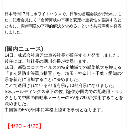
日本時間17日にホワイトハウスで、日米の首脳会談が行われまし
た。記者会見にて「台湾海峡の平和と安定の重要性を強調すると
ともに、両岸問題の平和的解決を求める」という共同声明を発表
しました。
(国内ニュース)
14日、株式会社東芝は車谷社長が辞任すると発表しました。
後任には、前社長の綱川会長が復帰します。
16日、新型コロナウイルスの特定地域での感染拡大を抑える
「まん延防止等重点措置」を、埼玉・神奈川・千葉・愛知の4
県を新たに追加することに決めました。
これで適用されている都道府県は10都府県になりました。
SGホールディングス傘下の佐川急便が国内での配送用トラッ
クとして中国の自動車メーカーのEVを7200台採用することを
決めました。
中国製のEVが日本に本格上陸する事例となります。
【4/20～4
/26
】