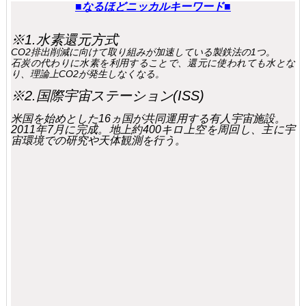
■なるほどニッカルキーワード■
※1.水素還元方式
CO2排出削減に向けて取り組みが加速している製鉄法の1つ。
石炭の代わりに水素を利用することで、還元に使われても水とな
り、理論上CO2が発生しなくなる。
※2.国際宇宙ステーション(ISS)
米国を始めとした16ヵ国が共同運用する有人宇宙施設。
2011年7月に完成。地上約400キロ上空を周回し、主に宇
宙環境での研究や天体観測を行う。