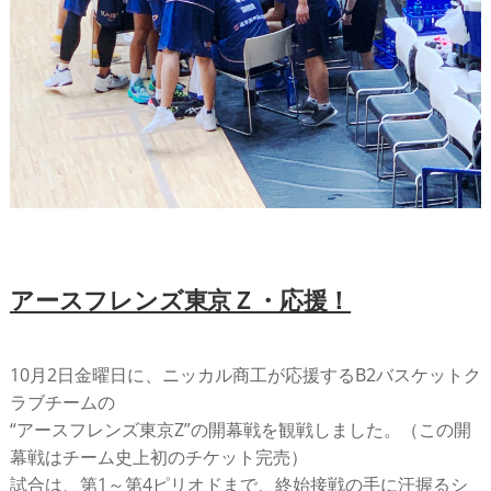
アースフレンズ東京Ｚ・応援！
10月2日金曜日に、ニッカル商工が応援するB2バスケットク
ラブチームの
“アースフレンズ東京Z”の開幕戦を観戦しました。（この開
幕戦はチーム史上初のチケット完売）
試合は、第1～第4ピリオドまで、終始接戦の手に汗握るシ