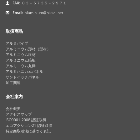
FAX:
０３－５７３５－２９７１
Email:
aluminium@nikkal.net
取扱商品
アルミパイプ
アルミニウム形材（型材）
アルミニウム板材
アルミニウム縞板
アルミニウム丸棒
アルミハニカムパネル
サンドイッチパネル
加工関連
会社案内
会社概要
アクセスマップ
ISO9001-2008 認証取得
エコアクション21 認証取得
特定商取引法に基づく表記