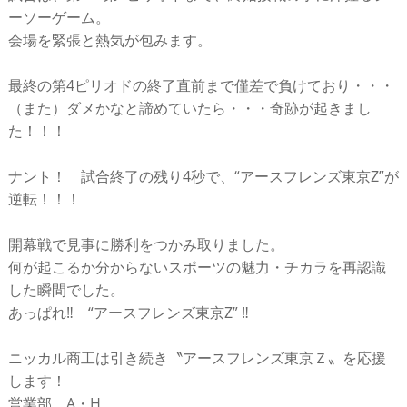
ーソーゲーム。
会場を緊張と熱気が包みます。
最終の第4ピリオドの終了直前まで僅差で負けており・・・
（また）ダメかなと諦めていたら・・・奇跡が起きまし
た！！！
ナント！ 試合終了の残り4秒で、“アースフレンズ東京Z”が
逆転！！！
開幕戦で見事に勝利をつかみ取りました。
何が起こるか分からないスポーツの魅力・チカラを再認識
した瞬間でした。
あっぱれ‼ “アースフレンズ東京Z” ‼
ニッカル商工は引き続き〝アースフレンズ東京Ｚ〟を応援
します！
営業部 A・H