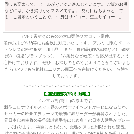
香りも高まって、ビールがぐいぐい進んじゃいます。
ご飯のお供
などには、かき揚げがオススメですよ。
見た目はちょっと…で
も、ご愛嬌ということで。
中身はサイコー。空豆サイコー！。
アルミ素材そのものの大口案件や大ロット案件、
製作および即納等にも柔軟に対応いたします。
アルミに限らず、ス
テンレスの板や形材、加工品、
また、伸銅品(銅や真鍮など)、鋼材
(鉄)、樹脂(プラスチック)、
ゴム製品など幅広く対応が出来るよう
心掛けております。
ぜひ、お探しのものやお困りごとがございまし
たら
いつでもお気軽にニッカル商工へお声掛けください。
お待ち
しております。
⌒*⌒*⌒*⌒*⌒*⌒*⌒*⌒*⌒*⌒*⌒*⌒*⌒*⌒*⌒*⌒
◆ メルマガ編集後記 ◆
メルマガ制作担当の原田です。
新型コロナウイルスで世界のスポーツイベントが中止になるなか、
サッカーの欧州主要リーグで最初に独リーダーが再開されました。
元日本代表主将の長谷部誠選手をはじめ多くの日本人選手がプレー
しております。
再開にともない、距離を保った制限された練習。
試合前の円陣が組めなくなったり、週に2回のPCR検査を受けたり