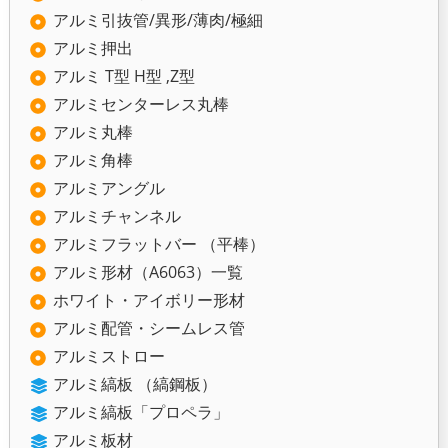
アルミ引抜管/異形/薄肉/極細
アルミ押出
アルミ T型 H型 ,Z型
アルミセンターレス丸棒
アルミ丸棒
アルミ角棒
アルミアングル
アルミチャンネル
アルミフラットバー （平棒）
アルミ形材（A6063）一覧
ホワイト・アイボリー形材
アルミ配管・シームレス管
アルミストロー
アルミ縞板 （縞鋼板）
アルミ縞板「プロペラ」
アルミ板材