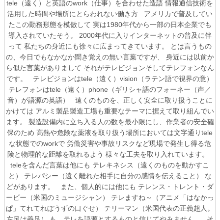
tele（遠く）と英語のwork（仕事）を合わせた造語
情報通信技術を
活用した時間や場所にとらわれない働き方
アメリカで普及してい
たこの勤務形態を模倣して
実は1980年代から一部の日本企業でも
導入されていたそう。
2000年代に入りインターネットの普及に伴
って
私たちの身近にも徐々に広まってきています。
とは言うもの
の、今日でもなかなか聞き覚えの無い言葉ですが、
身近には以前か
ら似た言葉がありまして
それがテレビジョンそしてテレフォンなん
です。
テレビジョンはtele（遠く）vision（ラテン語で視界の意）
テレフォンはtele（遠く）phone（ギリシャ語のフォーネー（声／
音）が語源の英語）
遠くのものを、正しく安全に取り扱うことに
かけては
アルミ製品製造工場も重要なテーマに据えて取り組んでい
ます。
製造設備内に立ち入る人の数を最小限にし、作業者の安全確
保のため
高熱や危険な薬液を取り扱う場所においては文字通りtele
な状態でのworkで
労働災害や事故リスクなど現場で発生し得る危
険と物理的な距離を取れるよう
様々な工夫を取り入れています。
teleを含んだ言葉は他にも
テレキネシス（遠くのものを動かすこ
と）
テレパシー（遠く離れた相手に自分の感情を伝えること）
な
どがあります。
また、個人的には他にも
テレンス・トレント・ダ
ービー（米国のミュージシャン）
テレますね～（アニメ「はなかっ
ぱ」てれてれぼうずの口ぐせ）
テリーマン（米国代表の正義超人。
左足は義足）
も、テレを語源とするものと信じてやみません。
そ