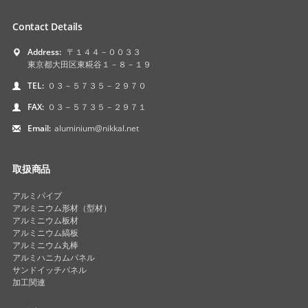
Contact Details
Address:
〒１４４－００３３
東京都大田区東糀谷１－８－１９
TEL:
０３－５７３５－２９７０
FAX:
０３－５７３５－２９７１
Email:
aluminium@nikkal.net
取扱商品
アルミパイプ
アルミニウム形材（型材）
アルミニウム板材
アルミニウム縞板
アルミニウム丸棒
アルミハニカムパネル
サンドイッチパネル
加工関連