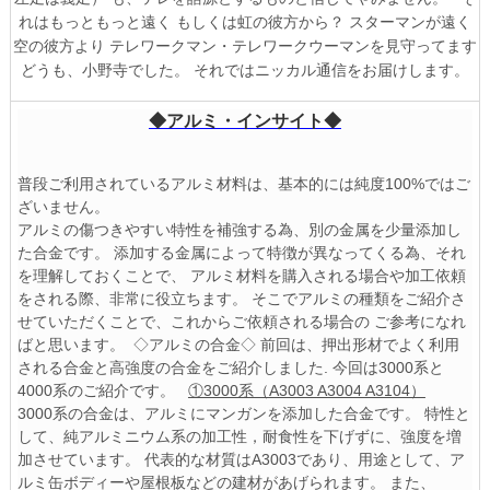
れはもっともっと遠く
もしくは虹の彼方から？
スターマンが遠く
空の彼方より
テレワークマン・テレワークウーマンを見守ってます
どうも、小野寺でした。
それではニッカル通信をお届けします。
◆アルミ・インサイト◆
普段ご利用されているアルミ材料は、基本的には純度100%ではご
ざいません。
アルミの傷つきやすい特性を補強する為、別の金属を少量添加し
た合金です。
添加する金属によって特徴が異なってくる為、それ
を理解しておくことで、
アルミ材料を購入される場合や加工依頼
をされる際、非常に役立ちます。
そこでアルミの種類をご紹介さ
せていただくことで、これからご依頼される場合の
ご参考になれ
ばと思います。
​​​​​◇アルミの合金◇
前回は、押出形材でよく利用
される合金と高強度の合金をご紹介しました.
今回は3000系と
4000系のご紹介です。
①3000系（A3003 A3004 A3104）
3000系の合金は、アルミにマンガンを添加した合金です。
特性と
して、純アルミニウム系の加工性，耐食性を下げずに、強度を増
加させています。
代表的な材質はA3003であり、用途として、ア
ルミ缶ボディーや屋根板などの建材があげられます。
また、