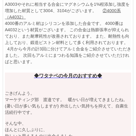
A3003やそれに相当する合金にマグネシウムを1%程添加し強度を
増加した材質として3004、3104がございます。
②4000系
（A4032）
4000番のアルミ材はシリコンを添加した合金です。
4000番は
A4032という材質がございます。
この合金は熱膨張率が抑えられ
ており、また耐摩耗性が改善されております。
また、耐熱性も向
上しており、鍛造ピストン材料として多く利用されております。
4月から今月の計3回に分けてアルミ合金をご紹介させていただき
ました。
次回もアルミにまつわる知識をご紹介させていただけれ
ばと思います。
◆ワタナベの今月のおすすめ◆
ごきげんよう。
マーケティング部 渡邉です。
暖かい日が増えてきましたね。
(暑い日が多い気もしますが)
外出したい気持ちを抑えて、自粛生
活続行中です。
そんな中、

ほんとに久しぶりに、

欲しいと思えるものに出会えました。
