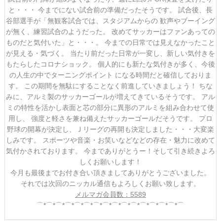
と・・・
今までにない試合前の準備だったそうです。
試合後、長
谷部選手が「無観客試合では、スタジアムからの
歓声やブーイング
が無く、練習試合のようだった。
改めてサッカーはファンあっての
ものだと気付いた」と・・・。
今までの日常では見えなかったこと
が見える・気づく。
当たり前だった日常が一変し、新しい気付きを
もたらしたコロナショック。
個人的にも新たな気付きが多く、今後
の人生の中でターニングポイント
になる時間だと確信しておりま
す。
この期間を無駄にすることなく前進していきましょう！
ちな
みに、アルミ製のサッカーゴールが増えてきているそうです。
アル
ミの特性を活かし表面と芯の部分に異形のアルミを組み合わせて使
用し、
強度と軽さを兼ね備えたサッカーゴールだそうです。
プロ
野球の開幕が決定し、Ｊリーグの再開も決定しました・・・大変楽
しみです。
スポーツや音楽・お笑いなどなどの存在・魅力に改めて
気付かされております。
今までありがとうー！そして引き続きよろ
しくお願いします！
今月も最後までお付き合い頂きましてありがとうございました。
それでは次回のニッカル通信もよろしくお願い致します。
メルマガ会員数：5589
⌒*⌒*⌒*⌒*⌒*⌒*⌒*⌒*⌒*⌒*⌒*⌒*⌒*⌒*⌒*⌒