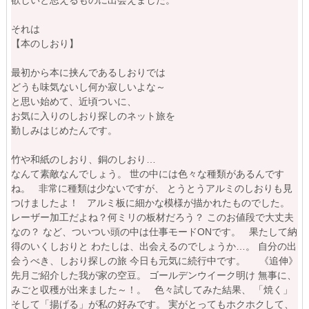
それは

【本のしおり】

最初から本に挟んであるしおりでは

どうも味気ないし何か寂しいよな～

と思い始めて、近頃ついに、

お気に入りのしおり探しのネット旅を

勤しみはじめたんです。
竹や和紙のしおり、銅のしおり…
なんて素敵なんでしょう。
世の中には色々な種類があるんです
ね。
非常に種類は少ないですが、
とうとうアルミのしおりも見
つけましたよ！
アルミ板に細かな模様が描かれたものでした。
レーザー加工だよね？何ミリの板材だろう？
このお値段で大丈夫
なの？
など、ついつい頭の中は仕事モードONです。
果たして納
得のいくしおりと
わたしは、出会えるのでしょうか…。
自分の出
会うべき、しおり探しの旅
今日も元気に続行中です。
《追伸》
先月ご紹介した我が家の空豆。
ゴールデンウイーク明け
無事に、
みごと収穫が出来ました～！。
色々試してみた結果、
「焼く」
そして「揚げる」が私の好みです。
実がとってもホクホクして、