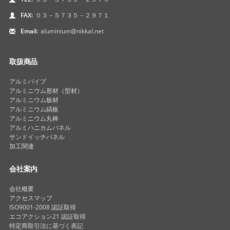
FAX:
０３－５７３５－２９７１
Email:
aluminium@nikkal.net
取扱商品
アルミパイプ
アルミニウム形材（型材）
アルミニウム板材
アルミニウム縞板
アルミニウム丸棒
アルミハニカムパネル
サンドイッチパネル
加工関連
会社案内
会社概要
アクセスマップ
ISO9001-2008 認証取得
エコアクション21 認証取得
特定商取引法に基づく表記