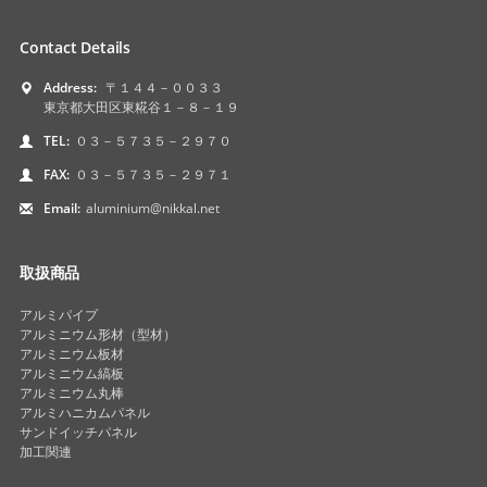
Contact Details
Address:
〒１４４－００３３
東京都大田区東糀谷１－８－１９
TEL:
０３－５７３５－２９７０
FAX:
０３－５７３５－２９７１
Email:
aluminium@nikkal.net
取扱商品
アルミパイプ
アルミニウム形材（型材）
アルミニウム板材
アルミニウム縞板
アルミニウム丸棒
アルミハニカムパネル
サンドイッチパネル
加工関連