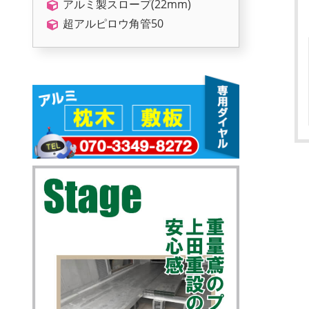
アルミ製スロープ(22mm)
超アルピロウ角管50